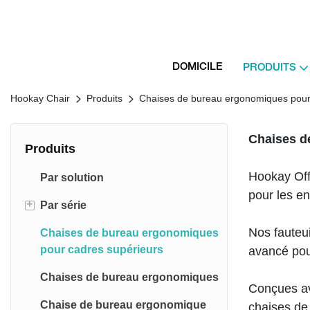
DOMICILE
PRODUITS
Hookay Chair
Produits
Chaises de bureau ergonomiques pour
Chaises d
Produits
Hookay Off
Par solution
pour les en
+
Par série
Nos fauteui
Chaises de bureau ergonomiques
Chaises ergonomiques Sail
pour cadres supérieurs
avancé pou
Chaises ergonomiques Fly
Chaises de bureau ergonomiques
Conçues av
Chaises ergonomiques étoiles
Chaise de bureau ergonomique
chaises de 