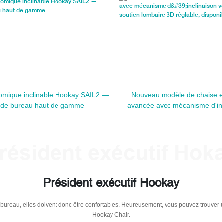
omique inclinable Hookay SAIL2 —
Nouveau modèle de chaise 
 de bureau haut de gamme
avancée avec mécanisme d'inc
l'avant et soutien lombaire 
disponible en gris
résident exécutif Hok
Président exécutif Hookay
reau, elles doivent donc être confortables. Heureusement, vous pouvez trouver un
Hookay Chair.