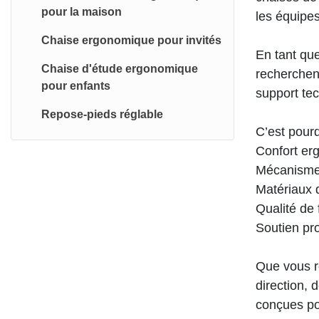
Chaises ergonomiques Vision
pour la maison
les équipes
Chaises ergonomiques Sail2
Chaise ergonomique pour invités
En tant qu
Chaises ergonomiques Vista
Chaise d'étude ergonomique
recherchent
pour enfants
Chaise ergonomique Sharp
support te
Repose-pieds réglable
Chaises ergonomiques Elevate
C’est pour
Chaises ergonomiques Focora
Confort erg
Mécanismes
Matériaux d
Qualité de
Soutien pro
Que vous r
direction, 
conçues po