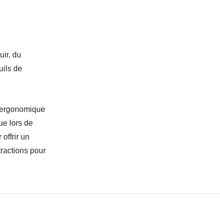
uir, du
uils de
n ergonomique
ue lors de
offrir un
ractions pour