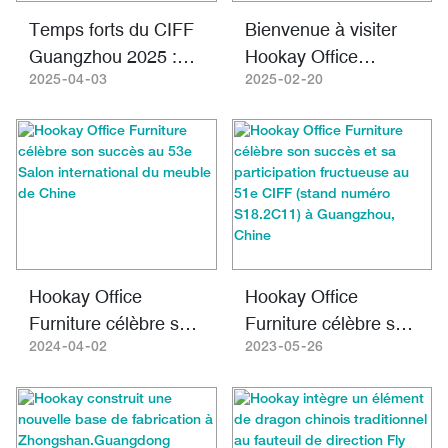
Temps forts du CIFF
Bienvenue à visiter
Guangzhou 2025 :
Hookay Office
Tendances clés en
Furniture à la 55e
2025
04
03
2025
02
20
matière de sièges
Chine International
ergonomiques et
Furniture Fair
comment suivre le
rythme du secteur
Hookay Office
Hookay Office
Furniture célèbre son
Furniture célèbre son
succès au 53e Salon
succès et sa
2024
04
02
2023
05
26
international du
participation
meuble de Chine
fructueuse au 51e
CIFF (stand numéro