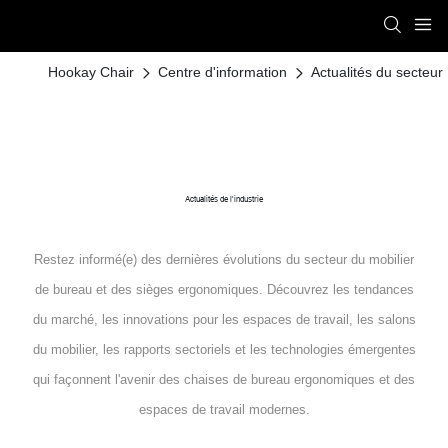
Hookay Chair
Centre d'information
Actualités du secteur
Actualités de l'industrie
Restez informé(e) des dernières évolutions du secteur du mobilier
de bureau et des sièges ergonomiques. Découvrez les tendances
du marché, les innovations pour les espaces de travail, les salons
du mobilier, les rapports sectoriels et les technologies émergentes
qui façonnent l'avenir des chaises de bureau ergonomiques et des
espaces de travail modernes.