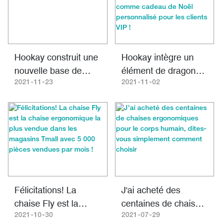
S18.2C11) à
Guangzhou, Chine
Hookay construit une
Hookay intègre un
nouvelle base de
élément de dragon
fabrication à
chinois traditionnel
2021
11
23
2021
11
02
Zhongshan.Guangdo
au fauteuil de
ng
direction Fly comme
cadeau de Noël
personnalisé pour les
clients VIP !
Félicitations! La
J'ai acheté des
chaise Fly est la
centaines de chaises
chaise ergonomique
ergonomiques pour
2021
10
30
2021
07
29