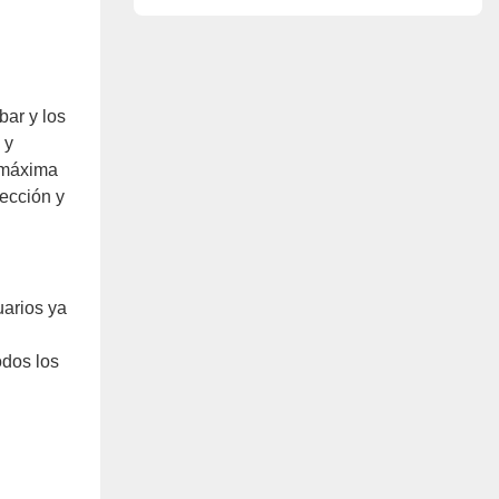
cuero.
bar y los
 y
a máxima
ección y
uarios ya
odos los