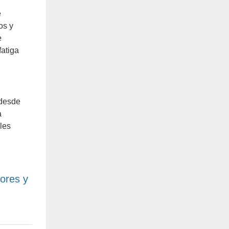
e
os y
e
fatiga
 desde
a
les
ores y