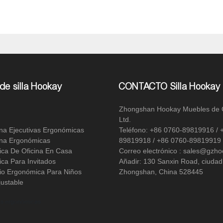
de silla Hookay
CONTACTO Silla Hookay
Zhongshan Hookay Muebles de O
Ltd.
cina Ejecutivas Ergonómicas
Teléfono: +86 0760-89819916 / 
cina Ergonómicas
89819918 / +86 0760-89819919
ica De Oficina En Casa
Correo electrónico : sales@gzh
ica Para Invitados
Añadir: 130 Sanxin Road, ciudad
dio Ergonómica Para Niños
Zhongshan, China 528445
ustable
las ergonómicas