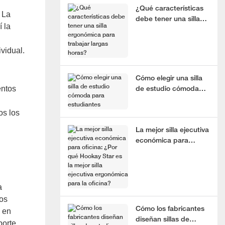
¿Qué características
 La
debe tener una silla
 la
ergonómica para
trabajar largas horas?
vidual.
Cómo elegir una silla
entos
de estudio cómoda
para estudiantes
os los
La mejor silla ejecutiva
económica para
oficina: ¿Por qué
Hookay Star es la
mejor silla ejecutiva
ergonómica para la
a
oficina?
os
Cómo los fabricantes
o en
diseñan sillas de
porte