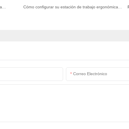
Guía paso a paso: ajustar su silla de oficina ergonómica para una postura saludable
Cómo configurar su estación de trabajo ergonómicamente: una guía completa
Correo Electrónico