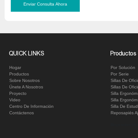
Enviar Consulta Ahora
QUICK LINKS
Productos 
Hogar
Por Solución
Productos
Por Serie
Sobre Nosotros
Sillas De Ofi
Únete A Nosotros
Sillas De Ofi
Proyecto
Silla Ergonóm
Video
Silla Ergonóm
Centro De Información
Silla De Estu
Contáctenos
Reposapiés Aj
Blogs sobre sil