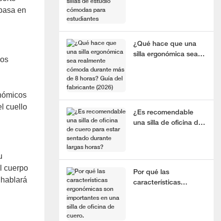
estudio cómodas para
 basa en
estudiantes
¿Qué hace que una
silla ergonómica sea
los
realmente cómoda
durante más de 8
horas? Guía del
onómicos
fabricante (2026)
el cuello
¿Es recomendable
una silla de oficina de
cuero para estar
sentado durante
largas horas?
u
al cuerpo
Por qué las
 hablará
características
ergonómicas son
importantes en una
silla de oficina de