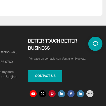
BETTER TOUCH BETTER
BUSINESS
ficina Co.,
Póngase en contacto con Ventas en Hookay.
+86 0760-
ookay.com
CONTACT US
 de Sanjiao,