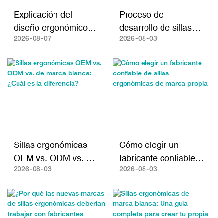
Explicación del
Proceso de
diseño ergonómico
desarrollo de sillas
de los asientos de las
ergonómicas de
2026
08
07
2026
08
03
sillas: materiales,
marca propia
soporte y factores de
confort.
Sillas ergonómicas
Cómo elegir un
OEM vs. ODM vs. de
fabricante confiable
marca blanca: ¿Cuál
de sillas ergonómicas
2026
08
03
2026
08
03
es la diferencia?
de marca propia