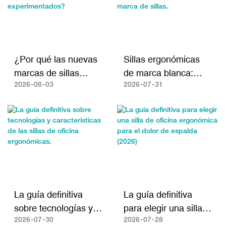
¿Por qué las nuevas
Sillas ergonómicas
marcas de sillas
de marca blanca:
ergonómicas
Una guía completa
2026
08
03
2026
07
31
deberían trabajar con
para crear tu propia
fabricantes
marca de sillas.
experimentados?
La guía definitiva
La guía definitiva
sobre tecnologías y
para elegir una silla
características de las
de oficina
2026
07
30
2026
07
28