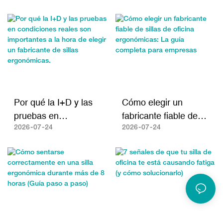
sillas de oficina
ergonómica para el
ergonómicas.
dolor de espalda
(2026)
Por qué la I+D y las
Cómo elegir un
pruebas en
fabricante fiable de
condiciones reales
sillas de oficina
2026
07
24
2026
07
24
son importantes a la
ergonómicas: La guía
hora de elegir un
completa para
fabricante de sillas
empresas
ergonómicas.