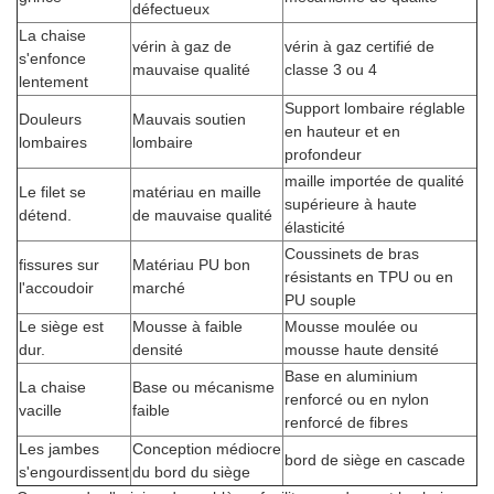
défectueux
La chaise
vérin à gaz de
vérin à gaz certifié de
s'enfonce
mauvaise qualité
classe 3 ou 4
lentement
Support lombaire réglable
Douleurs
Mauvais soutien
en hauteur et en
lombaires
lombaire
profondeur
maille importée de qualité
Le filet se
matériau en maille
supérieure à haute
détend.
de mauvaise qualité
élasticité
Coussinets de bras
fissures sur
Matériau PU bon
résistants en TPU ou en
l'accoudoir
marché
PU souple
Le siège est
Mousse à faible
Mousse moulée ou
dur.
densité
mousse haute densité
Base en aluminium
La chaise
Base ou mécanisme
renforcé ou en nylon
vacille
faible
renforcé de fibres
Les jambes
Conception médiocre
bord de siège en cascade
s'engourdissent
du bord du siège