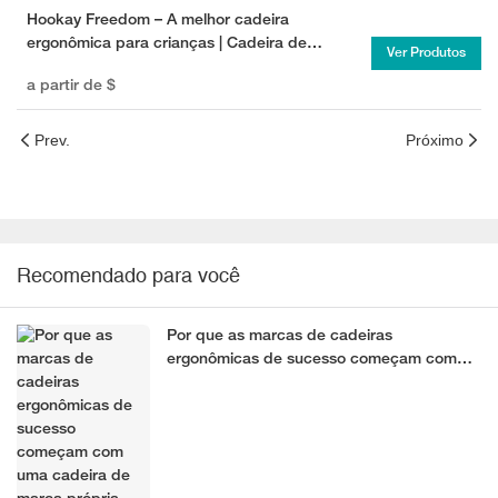
Hookay Freedom – A melhor cadeira
ergonômica para crianças | Cadeira de
Ver Produtos
escritório infantil ajustável com apoio para os
a partir de
$
pés
Prev.
Próximo
Recomendado para você
Por que as marcas de cadeiras
ergonômicas de sucesso começam com
uma cadeira de marca própria
comprovada?