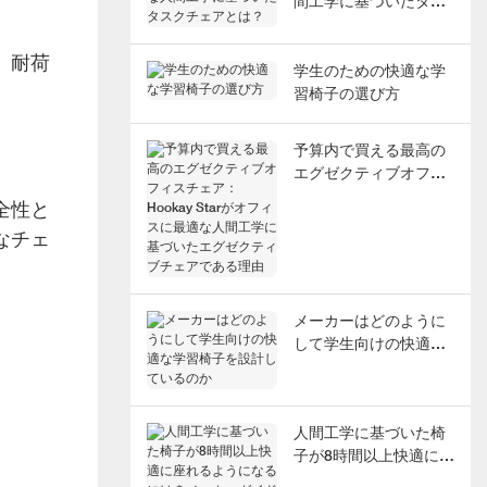
間工学に基づいたタス
クチェアとは？
。
耐荷
学生のための快適な学
習椅子の選び方
予算内で買える最高の
エグゼクティブオフィ
スチェア：Hookay
全性と
Starがオフィスに最適
なチェ
な人間工学に基づいた
エグゼクティブチェア
である理由
メーカーはどのように
して学生向けの快適な
学習椅子を設計してい
るのか
人間工学に基づいた椅
子が8時間以上快適に座
れるようになるには？