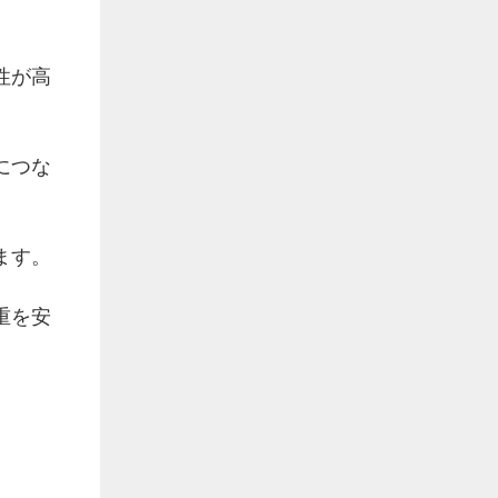
性が高
につな
ます。
重を安