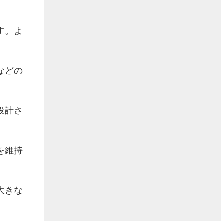
す。よ
などの
設計さ
を維持
大きな