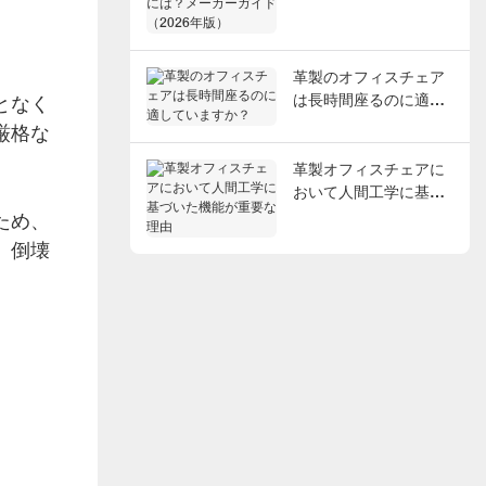
ェ
メーカーガイド（2026
年版）
革製のオフィスチェア
となく
は長時間座るのに適し
ていますか？
厳格な
革製オフィスチェアに
おいて人間工学に基づ
いた機能が重要な理由
ため、
、倒壊