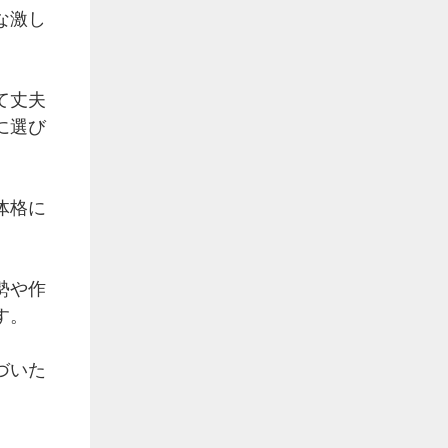
な激し
て丈夫
に選び
体格に
勢や作
す。
づいた