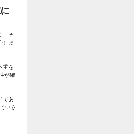
重に
く、そ
介しま
体重を
性が確
ドであ
している