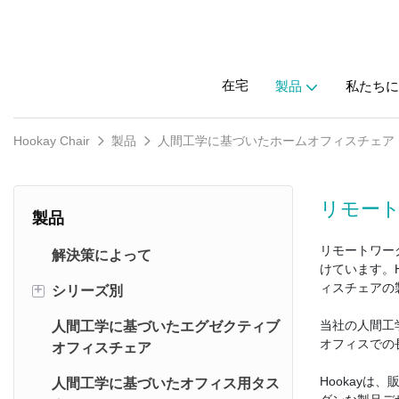
在宅
製品
私たちに
Hookay Chair
製品
人間工学に基づいたホームオフィスチェア
リモー
製品
リモートワー
解決策によって
けています。H
ィスチェアの
+
シリーズ別
当社の人間工
人間工学に基づいたエグゼクティブ
セイル エルゴノミクス チェア
オフィスでの
オフィスチェア
フライエルゴノミクスチェア
Hookay
人間工学に基づいたオフィス用タス
スターエルゴノミクスチェア