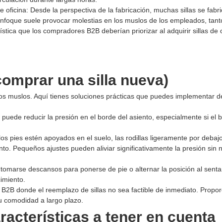
e oficina: Desde la perspectiva de la fabricación, muchas sillas se fabr
 enfoque suele provocar molestias en los muslos de los empleados, tant
stica que los compradores B2B deberían priorizar al adquirir sillas de o
comprar una silla nueva)
n los muslos. Aquí tienes soluciones prácticas que puedes implementar d
o puede reducir la presión en el borde del asiento, especialmente si el 
 los pies estén apoyados en el suelo, las rodillas ligeramente por debaj
to. Pequeños ajustes pueden aliviar significativamente la presión sin
tomarse descansos para ponerse de pie o alternar la posición al sent
imiento.
 B2B donde el reemplazo de sillas no sea factible de inmediato. Propo
su comodidad a largo plazo.
aracterísticas a tener en cuenta