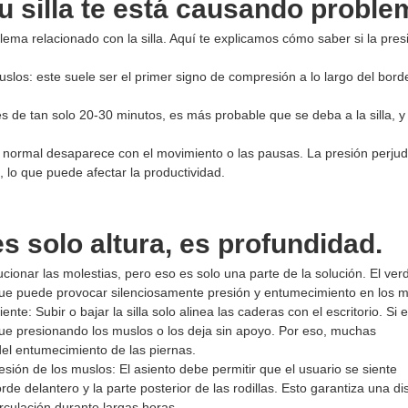
u silla te está causando probl
blema relacionado con la silla. Aquí te explicamos cómo saber si la pres
os: este suele ser el primer signo de compresión a lo largo del bord
s de tan solo 20-30 minutos, es más probable que se deba a la silla, y
ón normal desaparece con el movimiento o las pausas. La presión perjudi
 lo que puede afectar la productividad.
s solo altura, es profundidad.
ucionar las molestias, pero eso es solo una parte de la solución. El ve
 que puede provocar silenciosamente presión y entumecimiento en los m
iente: Subir o bajar la silla solo alinea las caderas con el escritorio. Si e
ue presionando los muslos o los deja sin apoyo. Por eso, muchas
del entumecimiento de las piernas.
ón de los muslos: El asiento debe permitir que el usuario se siente
 delantero y la parte posterior de las rodillas. Esto garantiza una dis
rculación durante largas horas.