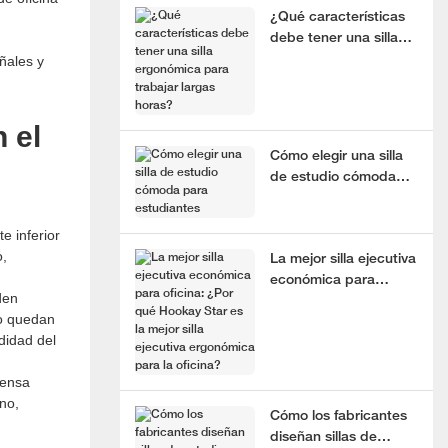
¿Qué características
debe tener una silla
ñales y
ergonómica para
trabajar largas horas?
 el
Cómo elegir una silla
de estudio cómoda
para estudiantes
e inferior
o,
La mejor silla ejecutiva
económica para
den
oficina: ¿Por qué
no quedan
Hookay Star es la
didad del
mejor silla ejecutiva
ergonómica para la
densa
oficina?
no,
Cómo los fabricantes
diseñan sillas de