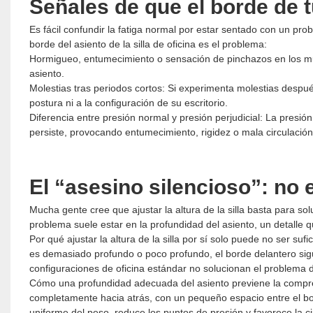
Señales de que el borde de t
Es fácil confundir la fatiga normal por estar sentado con un pro
borde del asiento de la silla de oficina es el problema:
Hormigueo, entumecimiento o sensación de pinchazos en los musl
asiento.
Molestias tras periodos cortos: Si experimenta molestias despué
postura ni a la configuración de su escritorio.
Diferencia entre presión normal y presión perjudicial: La presi
persiste, provocando entumecimiento, rigidez o mala circulación,
El “asesino silencioso”: no e
Mucha gente cree que ajustar la altura de la silla basta para sol
problema suele estar en la profundidad del asiento, un detalle
Por qué ajustar la altura de la silla por sí solo puede no ser sufic
es demasiado profundo o poco profundo, el borde delantero sig
configuraciones de oficina estándar no solucionan el problema 
Cómo una profundidad adecuada del asiento previene la compresi
completamente hacia atrás, con un pequeño espacio entre el borde
uniforme del peso, reduce los puntos de presión y favorece la ci