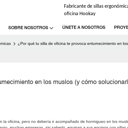
Fabricante de sillas ergonómica
oficina Hookay
ÚNETE A NOSOTROS
PROY
SOBRE NOSOTROS
ómicas
¿Por qué tu silla de oficina te provoca entumecimiento en lo
ntumecimiento en los muslos (y cómo solucionar
 en la oficina, pero no debería ir acompañado de hormigueo en los musl
rgo, muchas empresas, sin saberlo, equipan a sus equipos con sillas d