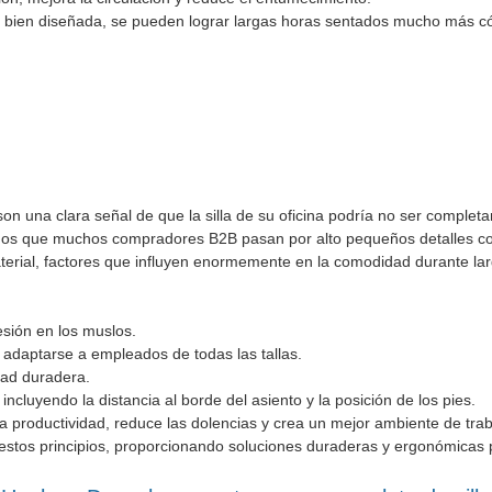
lla bien diseñada, se pueden lograr largas horas sentados mucho más 
son una clara señal de que la silla de su oficina podría no ser complet
mos que muchos compradores B2B pasan por alto pequeños detalles c
material, factores que influyen enormemente en la comodidad durante la
esión en los muslos.
 adaptarse a empleados de todas las tallas.
ad duradera.
ncluyendo la distancia al borde del asiento y la posición de los pies.
la productividad, reduce las dolencias y crea un mejor ambiente de trab
 estos principios, proporcionando soluciones duraderas y ergonómicas 