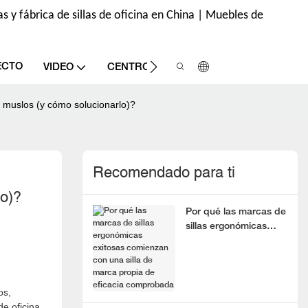
s y fábrica de sillas de oficina en China | Muebles de
ECTO
CONT
VIDEO
CENTRO DE INFORMACIÓN
s muslos (y cómo solucionarlo)?
Recomendado para ti
lo)?
Por qué las marcas de
sillas ergonómicas
exitosas comienzan
con una silla de marca
propia de eficacia
comprobada
os,
e oficina