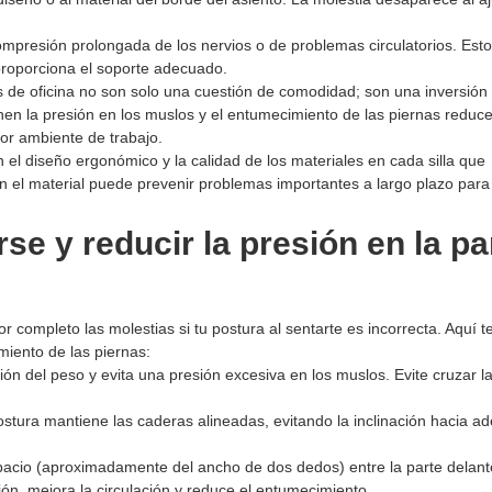
ompresión prolongada de los nervios o de problemas circulatorios. Est
 proporciona el soporte adecuado.
 de oficina no son solo una cuestión de comodidad; son una inversión 
enen la presión en los muslos y el entumecimiento de las piernas reduce
or ambiente de trabajo.
 el diseño ergonómico y la calidad de los materiales en cada silla que
n el material puede prevenir problemas importantes a largo plazo para
se y reducir la presión en la pa
r completo las molestias si tu postura al sentarte es incorrecta. Aquí t
miento de las piernas:
ión del peso y evita una presión excesiva en los muslos. Evite cruzar l
ostura mantiene las caderas alineadas, evitando la inclinación hacia ad
pacio (aproximadamente del ancho de dos dedos) entre la parte delant
sión, mejora la circulación y reduce el entumecimiento.