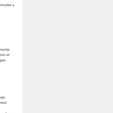
cómodas y
amente
omo el
rgas
ajo.
para