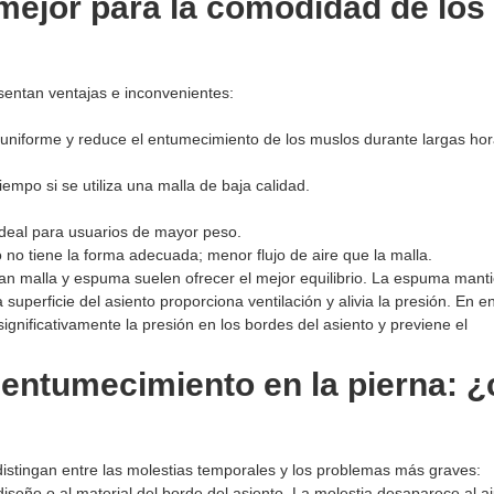
mejor para la comodidad de los
sentan ventajas e inconvenientes:
ra uniforme y reduce el entumecimiento de los muslos durante largas ho
mpo si se utiliza una malla de baja calidad.
ideal para usuarios de mayor peso.
 no tiene la forma adecuada; menor flujo de aire que la malla.
n malla y espuma suelen ofrecer el mejor equilibrio. La espuma manti
a superficie del asiento proporciona ventilación y alivia la presión. En 
ignificativamente la presión en los bordes del asiento y previene el
 entumecimiento en la pierna: ¿
istingan entre las molestias temporales y los problemas más graves:
seño o al material del borde del asiento. La molestia desaparece al aj