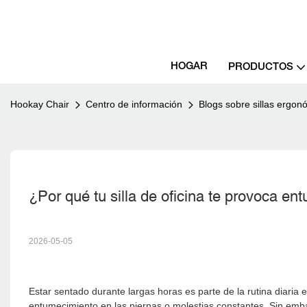
HOGAR
PRODUCTOS
Hookay Chair
Centro de información
Blogs sobre sillas ergon
¿Por qué tu silla de oficina te provoca e
2026-05-05
Estar sentado durante largas horas es parte de la rutina diaria
entumecimiento en las piernas o molestias constantes. Sin emba