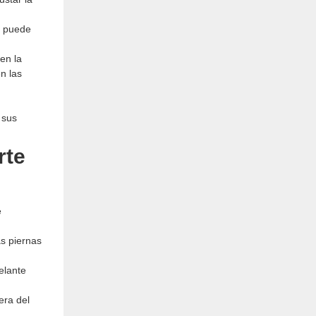
o puede
en la
n las
 sus
rte
e
as piernas
elante
era del