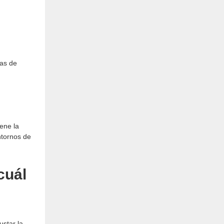
ras de
ene la
entornos de
cuál
ustar la