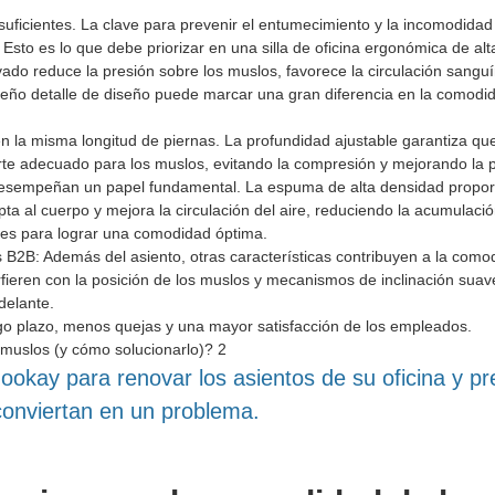
uficientes. La clave para prevenir el entumecimiento y la incomodidad
 Esto es lo que debe priorizar en una silla de oficina ergonómica de alt
ado reduce la presión sobre los muslos, favorece la circulación sangu
eño detalle de diseño puede marcar una gran diferencia en la comodid
en la misma longitud de piernas. La profundidad ajustable garantiza qu
te adecuado para los muslos, evitando la compresión y mejorando la p
 desempeñan un papel fundamental. La espuma de alta densidad propo
pta al cuerpo y mejora la circulación del aire, reduciendo la acumulació
les para lograr una comodidad óptima.
as B2B: Además del asiento, otras características contribuyen a la com
rfieren con la posición de los muslos y mecanismos de inclinación sua
delante.
argo plazo, menos quejas y una mayor satisfacción de los empleados.
kay para renovar los asientos de su oficina y pr
conviertan en un problema.