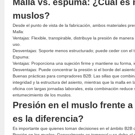
Malla vs. espuma: ¿Cuál es 
muslos?
Desde el punto de vista de la fabricación, ambos materiales pre
Malla:
Ventajas: Flexible, transpirable, distribuye la presión de mane
uso.
Desventajas: Soporte menos estructurado; puede ceder con el tie
Espuma:
Ventajas: Proporciona una sujeción firme y mantiene su forma, 
Desventajas: Puede concentrar la presión si el borde del asiento
Buenas prácticas para compradores B2B: Las sillas que combina
integridad y la estructura del asiento, mientras que la malla en l
oficina con largas jornadas laborales, esta combinación reduce s
entumecimiento de los muslos.
Presión en el muslo frente a
es la diferencia?
Es importante que quienes toman decisiones en el ámbito B2B d
Presión en los muslos: Generalmente es temporal y se debe al di