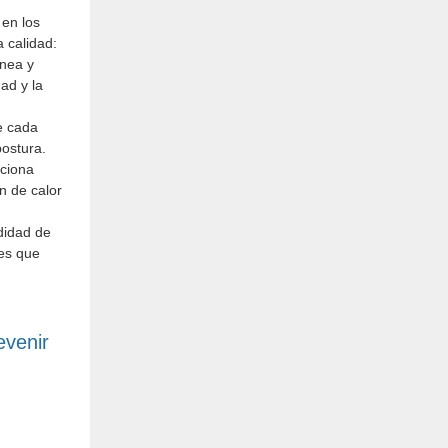
 en los
a calidad:
ínea y
ad y la
e cada
ostura.
rciona
n de calor
odidad de
ves que
evenir