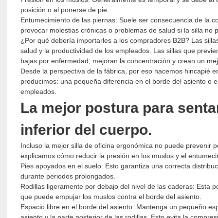
posición o al ponerse de pie.
Entumecimiento de las piernas: Suele ser consecuencia de la c
provocar molestias crónicas o problemas de salud si la silla no
¿Por qué debería importarles a los compradores B2B? Las sillas
salud y la productividad de los empleados. Las sillas que previ
bajas por enfermedad, mejoran la concentración y crean un mej
Desde la perspectiva de la fábrica, por eso hacemos hincapié en
producimos: una pequeña diferencia en el borde del asiento o e
empleados.
La mejor postura para sentar
inferior del cuerpo.
Incluso la mejor silla de oficina ergonómica no puede prevenir po
explicamos cómo reducir la presión en los muslos y el entumeci
Pies apoyados en el suelo: Esto garantiza una correcta distribuc
durante periodos prolongados.
Rodillas ligeramente por debajo del nivel de las caderas: Esta p
que puede empujar los muslos contra el borde del asiento.
Espacio libre en el borde del asiento: Mantenga un pequeño es
asiento y la parte posterior de las rodillas. Esto evita la compre