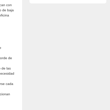
cuero.
ican con
o de baja
ficina
e
borde de
o de las
 necesidad
arse cada
rcionan