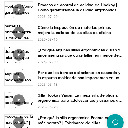
Proceso de control de calidad de Hookay |
Cómo garantizamos la calidad ergonómica de
nuestras sillas
2026
07
29
Cómo la inspección de materias primas
mejora la calidad de las sillas de oficina
2026
07
15
¿Por qué algunas sillas ergonómicas duran 5
años mientras que otras fallan en menos de
un año?
2026
07
09
Por qué los bordes del asiento en cascada y
la espuma moldeada son importantes en una
silla ergonómica de malla.
2026
06
18
Silla Hookay Vision: La mejor silla de oficina
ergonómica para adolescentes y usuarios de
baja estatura – Solución de abastecimiento
2026
05
28
B2B
¿Por qué la silla ergonómica Focora no es la
más barata? | Fabricante de sillas