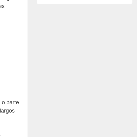
cuero.
es
 o parte
largos
e