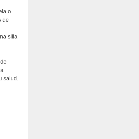
ela o
s de
na silla
 de
na
u salud.