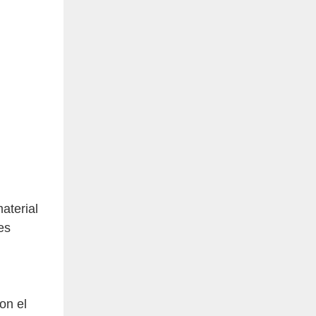
aterial
es
on el