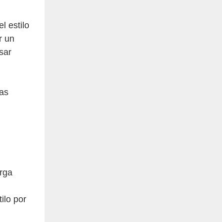
l estilo
r un
sar
cas
arga
ilo por