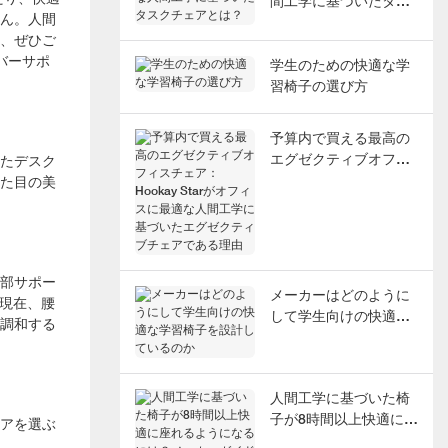
間工学に基づいたタス
ん。人間
クチェアとは？
、ぜひご
バーサポ
学生のための快適な学
習椅子の選び方
予算内で買える最高の
たデスク
エグゼクティブオフィ
た目の美
スチェア：Hookay
Starがオフィスに最適
な人間工学に基づいた
エグゼクティブチェア
である理由
部サポー
メーカーはどのように
年現在、腰
して学生向けの快適な
調和する
学習椅子を設計してい
るのか
人間工学に基づいた椅
子が8時間以上快適に座
アを選ぶ
れるようになるには？