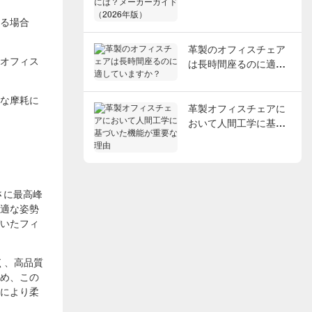
メーカーガイド（2026
る場合
年版）
革製のオフィスチェア
オフィス
は長時間座るのに適し
ていますか？
な摩耗に
革製オフィスチェアに
おいて人間工学に基づ
いた機能が重要な理由
さに最高峰
適な姿勢
いたフィ
く、高品質
め、この
により柔