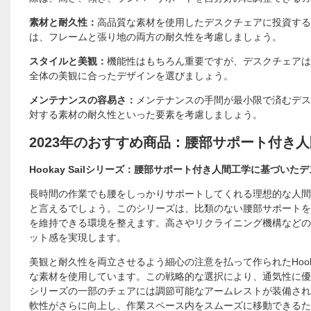
素材と耐久性：
高品質な素材を使用したデスクチェアに投資する
は、フレームと張り地の両方の耐久性を考慮しましょう。
スタイルと美観：
機能性はもちろん重要ですが、デスクチェアは
全体の美観に合ったデザインを選びましょう。
メンテナンスの容易さ：
メンテナンスの手間が最小限で済むデス
対する素材の耐久性といった要素を考慮しましょう。
2023年のおすすめ商品：腰部サポート付き
Hookay Sailシリーズ：腰部サポート付き人間工学に基づい
長時間の作業でも腰をしっかりサポートしてくれる理想的な人間工学
と言えるでしょう。このシリーズは、比類のない腰部サポートを
を維持できる環境を整えます。高さやリクライニング機構などの
ット感を実現します。
美観と耐久性を両立させるよう細心の注意を払って作られたHoo
な素材を使用しています。この戦略的な選択により、通気性に優
シリーズの一部のチェアには調節可能なアームレストが装備され
軟性がさらに向上し、作業スペース内をスムーズに移動できるた