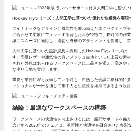
Hookay Flyシリーズ：人間工学に基づいた優れた快適性を実
ダイナミックなデザインと機能性を兼ね備えたエグゼクティブチェア
に合わせて柔軟にフィットする背もたれが特徴で、長時間の作業
線にスムーズに適応し、適切な脊椎のアライメントを促進し、首
人間工学に基づいた設計思想を採用したHookay Flyシリー
す。高級レザーや通気性の良いメッシュ生地といった上質な素材
された外観はあらゆるワークスペースに上品さを添え、高さやア
な座り心地を実現します。
重要な業務に深く没頭している時も、白熱した会議に積極的に参加し
ッショナルが一日を通して集中力と生産性を維持できるよう設計
結論：最適なワークスペースの構築
ワークスペースの快適性を向上させるには、腰部サポートを備え
念とする2023年のチェアは、革新性と快適性を融合させた多