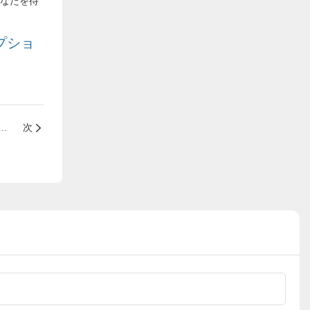
なたを待
プショ
いたオフィスチェアに、前傾機構は必要ですか？
次