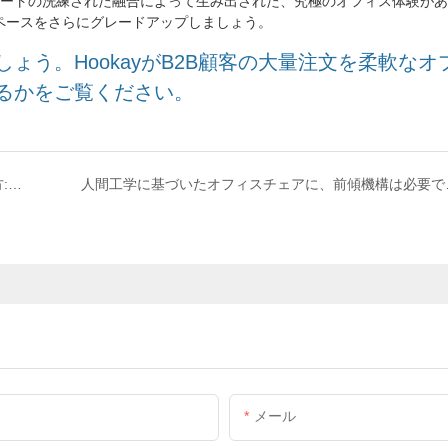
ートの洗練された融合によって生み出された、究極のオフィス体験があ
スペースをさらにグレードアップしましょう。
う。HookayがB2B顧客の大量注文を柔軟なオ
るかをご覧ください。
在宅勤務に最適な人間工学に基づいた椅子の選び方: 快適さと生産性を確保するために長時間過ごす人のための包括的なガイド
人間工学に基づ
メール