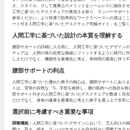
さ、スタイル、そして健康上のメリットをシームレスに融合させ
工学に基づいたデスクチェアの奥深さを探り、ランバーサポート
参加ください。より快適で効率的なワークスペースへの道はここか
ート付き人間工学に基づいたデスクチェア究極ガイド」をご覧く
人間工学に基づいた設計の本質を理解する
腰部サポートの詳細に入る前に、人間工学に基づいたデザインの
チェアは、人間の体の自然な曲線にフィットするように精巧に作
しさだけでなく、機能性を最優先に考え、長時間の着座に伴う不
腰部サポートの利点
人間工学に基づいた優れた椅子の核心は、腰部サポートにありま
トは、背骨の自然な「S」字型を維持し、腰の筋肉への負担を軽
部サポート付きの人間工学に基づいたデスクチェアが数多く存在
だけでなく、身体の健康を最優先に考えた椅子を選ぶ上で非常に
選択前に考慮すべき重要な事項
調整機能：
人間工学に基づいたデザインにおいて、万人向けの画
際は、高さ、傾き、ランバーサポートを自分好みに調整できるカ