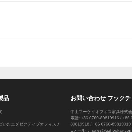
製品
お問い合わせ フックチ
て
中山フーケイオフィス家具株式
電話: +86 0760-89819916 / +86 
づいたエグゼクティブオフィスチ
89819918 / +86 0760-89819919
Eメール ： sales@gzhookay.co