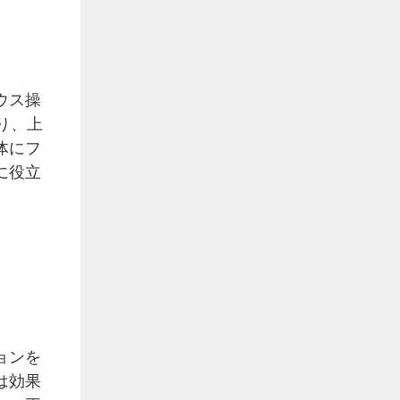
ウス操
り、上
体にフ
に役立
ョンを
は効果