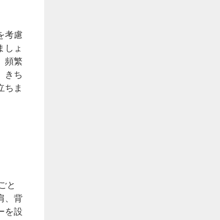
を考慮
ましょ
。頻繁
。きち
立ちま
）
ごと
肩、背
ーを設