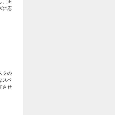
し、正
ズに応
スクの
なスペ
和させ