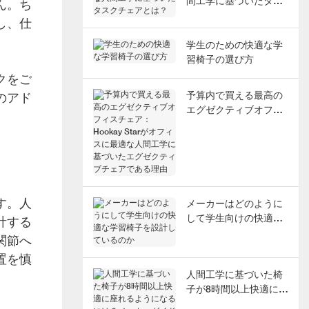
間工学に基づいたタス
ん。ち
クチェアとは？
し、仕
学生のための快適な学
習椅子の選び方
クをご
のアド
予算内で買える最高の
エグゼクティブオフィ
スチェア：Hookay
Starがオフィスに最適
な人間工学に基づいた
エグゼクティブチェア
である理由
す。人
メーカーはどのように
して学生向けの快適な
計する
学習椅子を設計してい
関節へ
るのか
置を慎
人間工学に基づいた椅
子が8時間以上快適に座
れるようになるには？