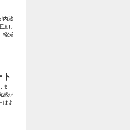
が内蔵
圧迫し
、軽減
ート
しま
抗感が
中はよ