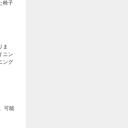
た椅子
りま
イニン
ニング
、可能