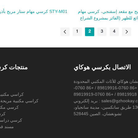
ح مع مقعد إسفنجي، كرسي مهام
كرسي مهام ستار مريح بأذرع قابلة للتعديل STY-M01
1
2
3
4
الاتصال بكرسي هوكاي
منتجات كر
ع
الهاتف: +86 0760-89819916 / +86 0760-
89819918 / +86 0760-89819919
كراسي مكتبية
إلكتروني : sales@gzhookay.com
كراسي مكتبية مريحة 
العنوان: 130 طريق سانكسين، مدينة سانجياو،
كرسي مكتب
تشونغشان، الصين 528445
كرس
كرسي دراسة 
مسند قد