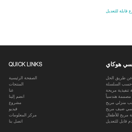
سي هوكاي
QUICK LINKS
ن طريق الحل
الصفحة الرئيسية
حسب السلسلة
المنتجات
 تنفيذية مريحة
عنا
مصممة هندسياً
انضم إلينا
 منزلي مريح
مشروع
ي ضيف مريح
فيديو
مريح للأطفال
مركز المعلومات
م قابل للتعديل
اتصل بنا