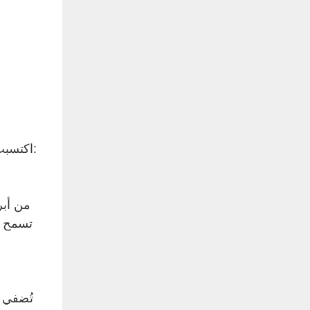
اكتسبت الكراسي المريحة ذات المقاعد الشبكية شعبية واسعة لأسباب وجيهة. إليك أهم مزايا اختيار كرسي مريح بمقعد شبكي:
من أبر
تسمح ال
تُضفي ا