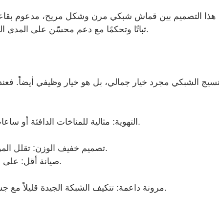
هذا التصميم بين قماش شبكي مرن وشكل مريح، مدعوم بقاعدة
ثباتًا وتحكمًا مع دعم محسّن على المدى الطويل، وغالبًا ما يوجد في الكراسي المريحة عالية الجودة.
 النسيج الشبكي مجرد خيار جمالي، بل هو خيار وظيفي أيضاً. فعن
التهوية: مثالية للمناخات الدافئة أو ساعات الجلوس الطويلة، حيث تسمح بتبديد الحرارة والرطوبة.
تصميم خفيف الوزن: تقلل المواد الشبكية من الوزن الإجمالي للكرسي، مما يسهل نقله.
صيانة أقل: على عكس الوسائد، لا تمتص الشبكة العرق أو الروائح بسهولة.
مرونة داعمة: تتكيف الشبكة الجيدة قليلاً مع جسمك دون أن تترهل، مما يخلق ضغطًا متوازنًا عبر المقعد.