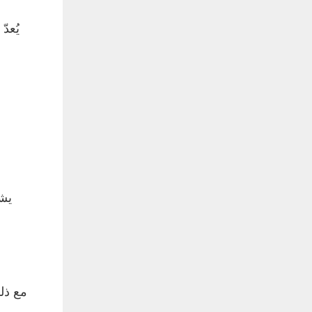
يُعد
يشع
مع ذل