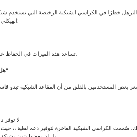
ّ الترهل خطرًا في الكراسي الشبكية الرخيصة التي تستخدم شبك
الهيكلي المناسب. أما الكراسي المريحة المصممة جيدًا فتستخدم:
تساعد هذه الميزات في الحفاظ على المرونة والشكل لسنوات - حتى مع الاستخدام اليومي.
2. "هل المقعد الشبكي غير مريح للجلوس لساعات طويلة؟"
ر بعض المستخدمين بالقلق من أن المقاعد الشبكية تبدو قاسية أ
لا توفر دع
ك، صُممت الكراسي الشبكية الفاخرة لتوفير دعم لطيف، حيث
بل إن بعضها يتميز بشبكة متعددة الطبقات مع مناطق شد مدمجة لمزيد من الراحة.