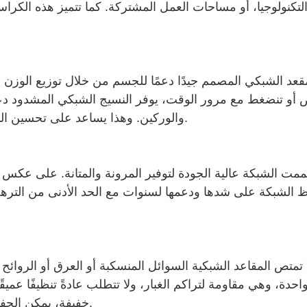
لتكنولوجيا، أو مساحات العمل المشتركة. كما تتميز هذه الكراس
مقعد الشبكي المصمم جيدًا دعمًا للجسم من خلال توزيع الوز
 أو تنضغط مع مرور الوقت، يوفر النسيج الشبكي المشدود دع
والوركين. وهذا يساعد على تحسين الدورة الدموية وتقليل الإرهاق أثناء الجلوس لفترات طويلة.
ممت الشبكة عالية الجودة لتوفير المرونة والمتانة. على عكس ا
 الشبكة على شدها ودعمها لسنوات مع الحد الأدنى من الترهل
 تمتص المقاعد الشبكية السوائل المنسكبة أو العرق أو الروائح
حدة، وهي مقاومة لتراكم الغبار، ولا تتطلب عادةً تنظيفًا عميق
خفيفة، يمكن الحفاظ على مظهر المقاعد الشبكية نظيفًا ومنتعشًا بأقل جهد.