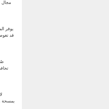
مجال ا
يوفر ال
قد تغوص
صُ
تحافظ
لا
بمسحة وا